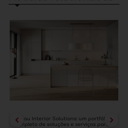
Rehau Interior Solutions: um portfólio
R
completo de soluções e serviços para o
I