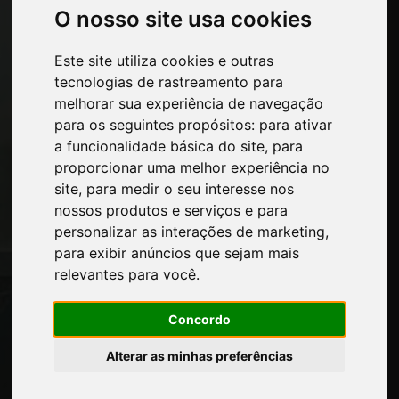
Máquinas e softwares para a indústria
O nosso site usa cookies
moveleira
Economia, Notícias e Feiras
Este site utiliza cookies e outras
tecnologias de rastreamento para
melhorar sua experiência de navegação
Páginas
para os seguintes propósitos:
para ativar
Quem nos somos
a funcionalidade básica do site
,
para
Intervalo-comercial
proporcionar uma melhor experiência no
Contatos
site
,
para medir o seu interesse nos
Exposicoes
nossos produtos e serviços e para
Journal
personalizar as interações de marketing
,
Apresente-se
para exibir anúncios que sejam mais
Privacidade
relevantes para você
.
Mapa do site
Concordo
Alterar as minhas preferências
Mantenha-se atualizado
Não perca as últimas notícias do setor,