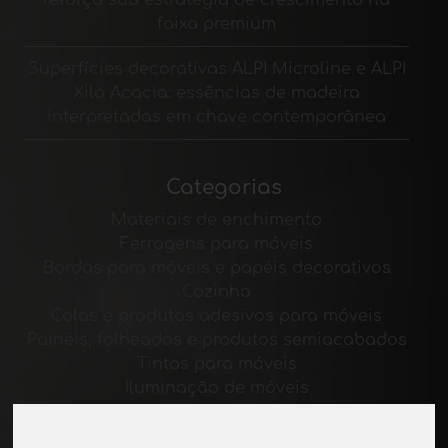
reforça sua estratégia de crescimento na
faixa premium
Superfícies decorativas ALPI Microline e ALPI
Xilo Acacia: essências de madeira
interpretadas em chave contemporânea
Categorias
Materiais de enchimento
Ferragens para móveis
Bordas para móveis e papéis decorativos
Cozinha
Colas e produtos adesivos para móveis
Painéis, folheados e produtos semiacabados
Tintas para móveis
Iluminação de móveis
Sistemas para mesas e acessórios
Materiais Tecnológicos