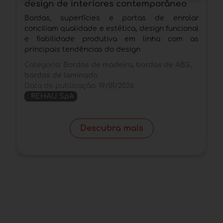
design de interiores contemporâneo
c
Bordas, superfícies e portas de enrolar
C
conciliam qualidade e estética, design funcional
i
e fiabilidade produtiva em linha com as
r
principais tendências do design
l
Categoria:
Bordas de madeira, bordas de ABS,
C
bordas de laminado
D
Data de publicação:
19/01/2026
:
REHAU SpA
Descubra mais