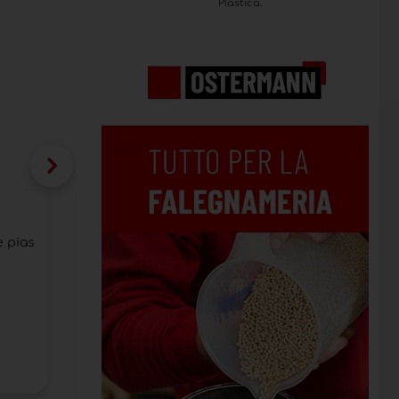
Plastica.
Dissipador de calor para alimentos In
 pias
Um valioso aliado na gestão de resíduos alim
para cozinhas exteriores
Categoria:
acessórios para pias
Data de publicação:
10/06/2024