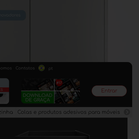
somos
Contatos
pt
Entrar
zinha
Colas e produtos adesivos para móveis
Pain