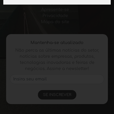
Journal
Apresente-se
Privacidade
Mapa do site
Mantenha-se atualizado
Não perca as últimas notícias do setor,
notícias sobre empresas, produtos,
tecnologias inovadoras e feiras de
negócios. Assine a newsletter!
SE INSCREVER