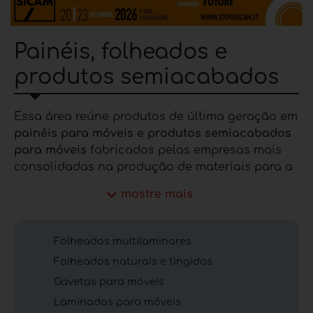
Painéis, folheados e
produtos semiacabados
Essa área reúne produtos de última geração em
painéis para móveis e produtos semiacabados
para móveis
fabricados pelas empresas mais
consolidadas na produção de materiais para a
indústria moveleira. Nesta seção você pode ver
mostre mais
os diferentes produtos pertencentes a esta
categoria, tais como painéis de blockboard,
painéis de MDF, laminados para móveis,
Folheados multilaminares
folheados tingidos, folheados multilaminares,
Folheados naturais e tingidos
folheados de madeira e muito mais. Para além
Gavetas para móveis
disso, as soluções apresentadas são o
resultado de uma selecção criteriosa da equipa
Laminados para móveis