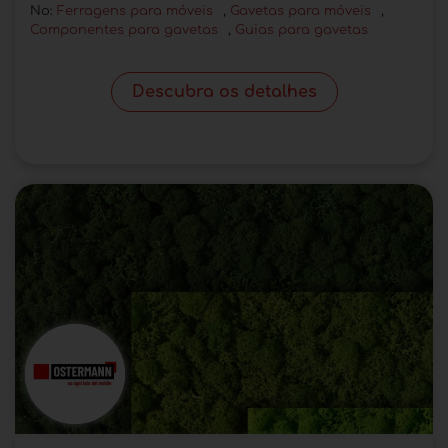
No:
Ferragens para móveis
,
Gavetas para móveis
,
Componentes para gavetas
,
Guias para gavetas
Descubra os detalhes