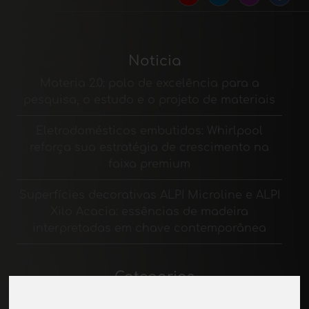
Noticia
Materia 2.0: polo de excelência para a
pesquisa, o estudo e o projeto de materiais
Eletrodomésticos embutidos: Whirlpool
reforça sua estratégia de crescimento na
faixa premium
Superfícies decorativas ALPI Microline e ALPI
Xilo Acacia: essências de madeira
interpretadas em chave contemporânea
Categorias
Materiais de enchimento