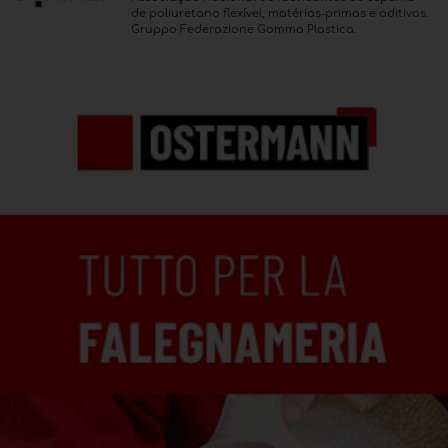
de poliuretano flexível, matérias-primas e aditivos.
Gruppo Federazione Gomma Plastica.