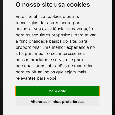
Ferragens para móveis
O nosso site usa cookies
Bordas para móveis e papéis decorativos
Cozinha
Este site utiliza cookies e outras
Colas e produtos adesivos para móveis
tecnologias de rastreamento para
Painéis, folheados e produtos semiacabados
melhorar sua experiência de navegação
Tintas para móveis
para os seguintes propósitos:
para ativar
Iluminação de móveis
a funcionalidade básica do site
,
para
Sistemas para mesas e acessórios
proporcionar uma melhor experiência no
Materiais Tecnológicos
site
,
para medir o seu interesse nos
Máquinas e softwares para a indústria
nossos produtos e serviços e para
moveleira
personalizar as interações de marketing
,
Economia, Notícias e Feiras
para exibir anúncios que sejam mais
relevantes para você
.
Páginas
Concordo
Quem nos somos
Intervalo-comercial
Alterar as minhas preferências
Contatos
Exposicoes