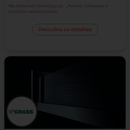
No:
Materiais Tecnológicos
,
Painéis, folheados e
produtos semiacabados
Descubra os detalhes