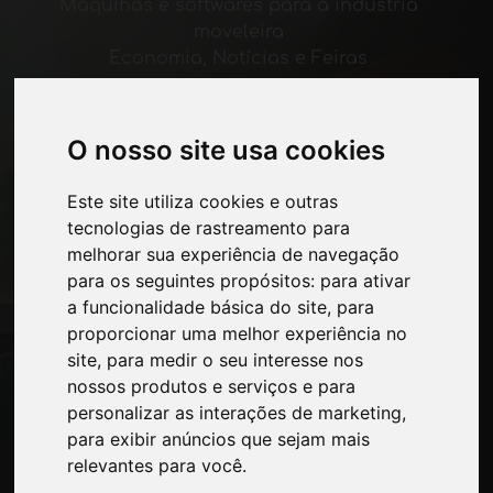
Máquinas e softwares para a indústria
moveleira
Economia, Notícias e Feiras
Páginas
O nosso site usa cookies
Quem nos somos
Intervalo-comercial
Este site utiliza cookies e outras
Contatos
tecnologias de rastreamento para
Exposicoes
melhorar sua experiência de navegação
Journal
para os seguintes propósitos:
para ativar
Apresente-se
a funcionalidade básica do site
,
para
Privacidade
proporcionar uma melhor experiência no
Mapa do site
site
,
para medir o seu interesse nos
nossos produtos e serviços e para
personalizar as interações de marketing
,
Mantenha-se atualizado
para exibir anúncios que sejam mais
relevantes para você
.
Não perca as últimas notícias do setor,