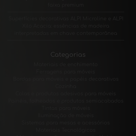
faixa premium
Superfícies decorativas ALPI Microline e ALPI
Xilo Acacia: essências de madeira
interpretadas em chave contemporânea
Categorias
Materiais de enchimento
Ferragens para móveis
Bordas para móveis e papéis decorativos
Cozinha
Colas e produtos adesivos para móveis
Painéis, folheados e produtos semiacabados
Tintas para móveis
Iluminação de móveis
Sistemas para mesas e acessórios
Materiais Tecnológicos