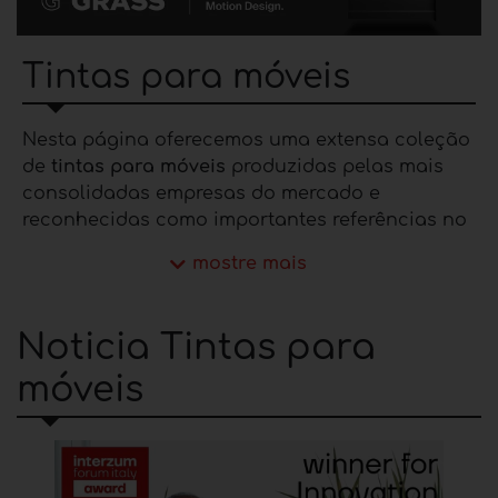
Tintas para móveis
Nesta página oferecemos uma extensa coleção
de
tintas para móveis
produzidas pelas mais
consolidadas empresas do mercado e
reconhecidas como importantes referências no
setor. Em detalhes, você encontrará tintas para
mostre mais
madeira, tintas para interiores, tintas para
exteriores, tintas biológicas para madeira,
tintas à base de água, tintas para vidro, tintas
Noticia Tintas para
UV à base de
água,
tintas de poliéster, etc.
móveis
Para obter informações sobre os produtos de
tintas para móveis
nesta página, preencha o
formulário de contato
com os dados
necessários para entrar em contato com a
empresa.