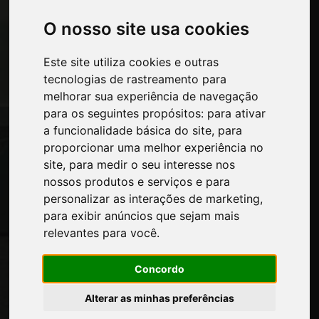
Quem nos somos
O nosso site usa cookies
Intervalo-comercial
Contatos
Este site utiliza cookies e outras
Exposicoes
tecnologias de rastreamento para
Journal
melhorar sua experiência de navegação
Apresente-se
para os seguintes propósitos:
para ativar
Privacidade
a funcionalidade básica do site
,
para
Mapa do site
proporcionar uma melhor experiência no
site
,
para medir o seu interesse nos
nossos produtos e serviços e para
Mantenha-se atualizado
personalizar as interações de marketing
,
Não perca as últimas notícias do setor,
para exibir anúncios que sejam mais
notícias sobre empresas, produtos,
relevantes para você
.
tecnologias inovadoras e feiras de
negócios. Assine a newsletter!
Concordo
Alterar as minhas preferências