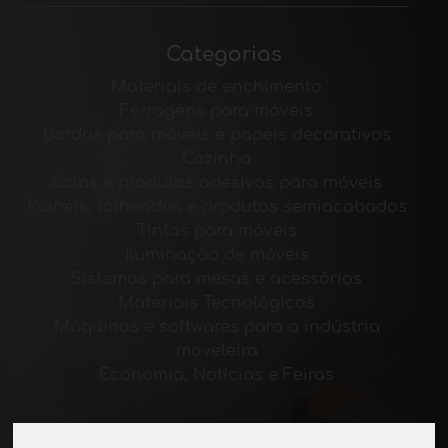
Categorias
Materiais de enchimento
Ferragens para móveis
Bordas para móveis e papéis decorativos
Cozinha
Colas e produtos adesivos para móveis
Painéis, folheados e produtos semiacabados
Tintas para móveis
Iluminação de móveis
Sistemas para mesas e acessórios
Materiais Tecnológicos
Máquinas e softwares para a indústria
moveleira
Economia, Notícias e Feiras
Páginas