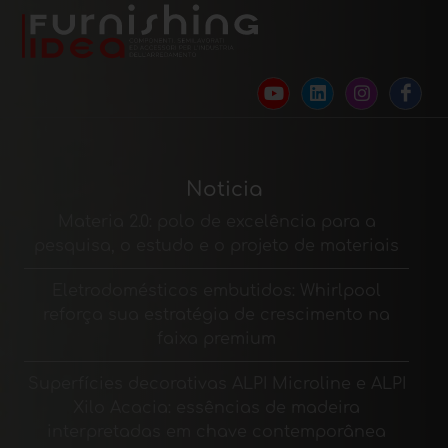
Noticia
Materia 2.0: polo de excelência para a
pesquisa, o estudo e o projeto de materiais
Eletrodomésticos embutidos: Whirlpool
reforça sua estratégia de crescimento na
faixa premium
Superfícies decorativas ALPI Microline e ALPI
Xilo Acacia: essências de madeira
interpretadas em chave contemporânea