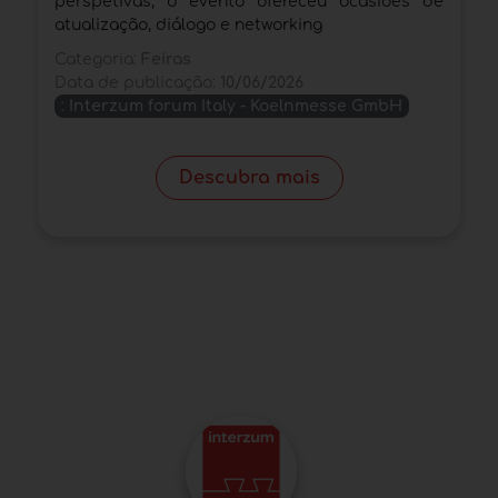
perspetivas, o evento ofereceu ocasiões de
M
atualização, diálogo e networking
g
c
Categoria:
Feiras
Data de publicação:
10/06/2026
C
:
Interzum forum Italy - Koelnmesse GmbH
D
Descubra mais