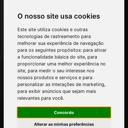
Sistemas para mesas e acessórios
Materiais Tecnológicos
O nosso site usa cookies
Máquinas e softwares para a indústria
moveleira
Este site utiliza cookies e outras
Economia, Notícias e Feiras
tecnologias de rastreamento para
melhorar sua experiência de navegação
Páginas
para os seguintes propósitos:
para ativar
a funcionalidade básica do site
,
para
Quem nos somos
proporcionar uma melhor experiência no
Intervalo-comercial
site
,
para medir o seu interesse nos
Contatos
nossos produtos e serviços e para
Exposicoes
personalizar as interações de marketing
,
Journal
para exibir anúncios que sejam mais
Apresente-se
relevantes para você
.
Privacidade
Mapa do site
Concordo
Alterar as minhas preferências