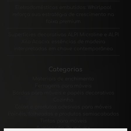
Eletrodomésticos embutidos: Whirlpool
reforça sua estratégia de crescimento na
faixa premium
Superfícies decorativas ALPI Microline e ALPI
Xilo Acacia: essências de madeira
interpretadas em chave contemporânea
Categorias
Materiais de enchimento
Ferragens para móveis
Bordas para móveis e papéis decorativos
Cozinha
Colas e produtos adesivos para móveis
Painéis, folheados e produtos semiacabados
Tintas para móveis
Iluminação de móveis