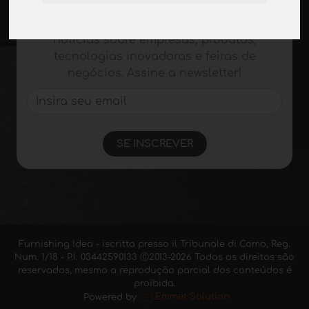
Mantenha-se atualizado
Não perca as últimas notícias do setor,
notícias sobre empresas, produtos,
tecnologias inovadoras e feiras de
negócios. Assine a newsletter!
SE INSCREVER
Furnishing Idea - iscritta presso il Tribunale di Como, Reg.
Num. 1/18 - P.I. 03442590133 Ⓒ2013-2026 Todos os direitos são
reservados, mesmo a reprodução parcial dos conteúdos é
proibida.
Powered by
Emmet Solution