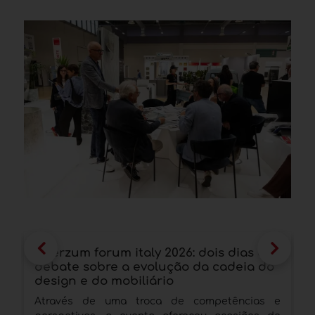
interzum forum italy 2026: dois dias de
S
debate sobre a evolução da cadeia do
s
design e do mobiliário
e
Através de uma troca de competências e
E