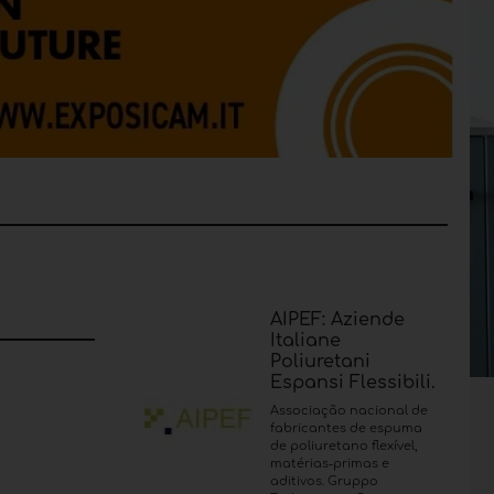
AIPEF: Aziende
Italiane
Poliuretani
Espansi Flessibili.
Associação nacional de
fabricantes de espuma
de poliuretano flexível,
matérias-primas e
aditivos. Gruppo