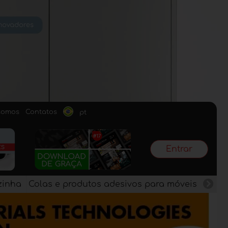
somos
Contatos
pt
Entrar
zinha
Colas e produtos adesivos para móveis
Pain