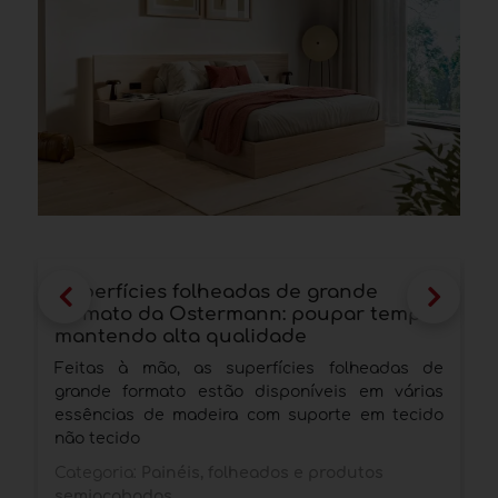
Superfícies folheadas de grande
E
formato da Ostermann: poupar tempo
L
mantendo alta qualidade
p
Feitas à mão, as superfícies folheadas de
P
grande formato estão disponíveis em várias
c
essências de madeira com suporte em tecido
d
não tecido
C
Categoria:
Painéis, folheados e produtos
E
semiacabados
D