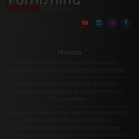
Noticia
Materia 2.0: polo de excelência para a
pesquisa, o estudo e o projeto de materiais
Eletrodomésticos embutidos: Whirlpool
reforça sua estratégia de crescimento na
faixa premium
Superfícies decorativas ALPI Microline e ALPI
Xilo Acacia: essências de madeira
interpretadas em chave contemporânea