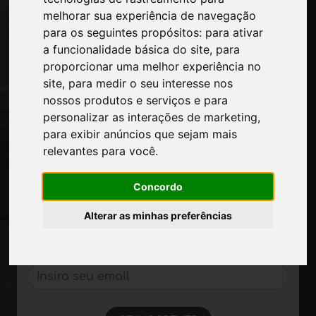
melhorar sua experiência de navegação
Intervalo-comercial
para os seguintes propósitos:
para ativar
Contatos
a funcionalidade básica do site
,
para
Exposicoes
proporcionar uma melhor experiência no
Journal
site
,
para medir o seu interesse nos
Apresente-se
nossos produtos e serviços e para
Privacidade
personalizar as interações de marketing
,
Mapa do site
para exibir anúncios que sejam mais
relevantes para você
.
Mantenha-se atualizado
Concordo
Não perca as últimas notícias do setor,
notícias sobre empresas, produtos,
Alterar as minhas preferências
tecnologias inovadoras e feiras de
negócios. Assine a newsletter!