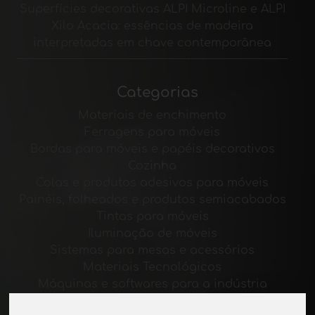
Superfícies decorativas ALPI Microline e ALPI
Xilo Acacia: essências de madeira
interpretadas em chave contemporânea
Categorias
Materiais de enchimento
Ferragens para móveis
Bordas para móveis e papéis decorativos
Cozinha
Colas e produtos adesivos para móveis
Painéis, folheados e produtos semiacabados
Tintas para móveis
Iluminação de móveis
Sistemas para mesas e acessórios
Materiais Tecnológicos
Máquinas e softwares para a indústria
moveleira