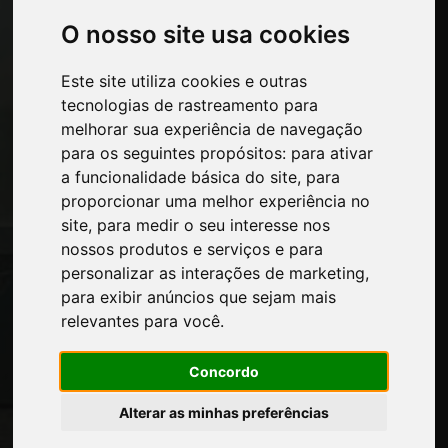
Economia, Notícias e Feiras
O nosso site usa cookies
Páginas
Este site utiliza cookies e outras
Quem nos somos
tecnologias de rastreamento para
Intervalo-comercial
melhorar sua experiência de navegação
Contatos
para os seguintes propósitos:
para ativar
Exposicoes
a funcionalidade básica do site
,
para
Journal
proporcionar uma melhor experiência no
Apresente-se
site
,
para medir o seu interesse nos
Privacidade
nossos produtos e serviços e para
Mapa do site
personalizar as interações de marketing
,
para exibir anúncios que sejam mais
relevantes para você
.
Mantenha-se atualizado
Concordo
Não perca as últimas notícias do setor,
notícias sobre empresas, produtos,
Alterar as minhas preferências
tecnologias inovadoras e feiras de
negócios. Assine a newsletter!