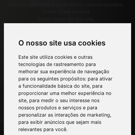
Painéis, folheados e produtos semiacabados
Tintas para móveis
Iluminação de móveis
Sistemas para mesas e acessórios
Materiais Tecnológicos
Máquinas e softwares para a indústria
O nosso site usa cookies
moveleira
Economia, Notícias e Feiras
Este site utiliza cookies e outras
tecnologias de rastreamento para
melhorar sua experiência de navegação
Páginas
para os seguintes propósitos:
para ativar
Quem nos somos
a funcionalidade básica do site
,
para
Intervalo-comercial
proporcionar uma melhor experiência no
Contatos
site
,
para medir o seu interesse nos
Exposicoes
nossos produtos e serviços e para
Journal
personalizar as interações de marketing
,
Apresente-se
para exibir anúncios que sejam mais
Privacidade
relevantes para você
.
Mapa do site