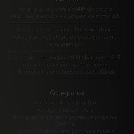
Materia 2.0: polo de excelência para a
pesquisa, o estudo e o projeto de materiais
Eletrodomésticos embutidos: Whirlpool
reforça sua estratégia de crescimento na
faixa premium
Superfícies decorativas ALPI Microline e ALPI
Xilo Acacia: essências de madeira
interpretadas em chave contemporânea
Categorias
Materiais de enchimento
Ferragens para móveis
Bordas para móveis e papéis decorativos
Cozinha
Colas e produtos adesivos para móveis