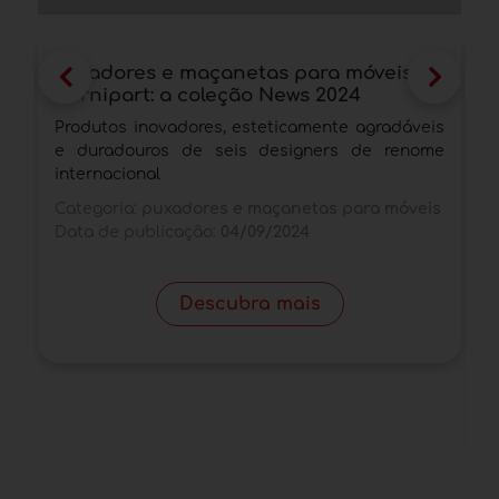
Puxadores e maçanetas para móveis da
A
Furnipart: a coleção News 2024
a
2
Produtos inovadores, esteticamente agradáveis
A
e duradouros de seis designers de renome
d
internacional
l
Categoria:
puxadores e maçanetas para móveis
p
Data de publicação:
04/09/2024
C
b
D
Descubra mais