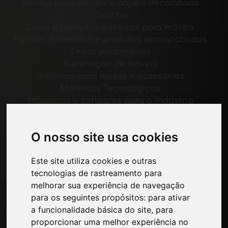
Bordas para móveis e papéis decorativos
Cozinha
Colas e produtos adesivos para móveis
Painéis, folheados e produtos semiacabados
Tintas para móveis
Iluminação de móveis
Sistemas para mesas e acessórios
Materiais Tecnológicos
Máquinas e softwares para a indústria
moveleira
Economia, Notícias e Feiras
O nosso site usa cookies
Páginas
Este site utiliza cookies e outras
Quem nos somos
tecnologias de rastreamento para
Intervalo-comercial
melhorar sua experiência de navegação
Contatos
para os seguintes propósitos:
para ativar
Exposicoes
a funcionalidade básica do site
,
para
Journal
proporcionar uma melhor experiência no