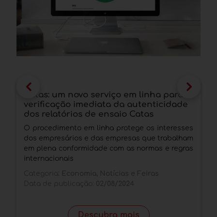
Catas: um novo serviço em linha para
F
verificação imediata da autenticidade
p
dos relatórios de ensaio Catas
f
O procedimento em linha protege os interesses
O
dos empresários e das empresas que trabalham
p
em plena conformidade com as normas e regras
I
internacionais
C
Categoria:
Economia, Notícias e Feiras
D
Data de publicação:
02/08/2024
Descubra mais