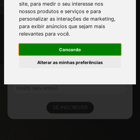
Apresente-se
site
,
para medir o seu interesse nos
Privacidade
nossos produtos e serviços e para
Mapa do site
personalizar as interações de marketing
,
para exibir anúncios que sejam mais
relevantes para você
.
Mantenha-se atualizado
Concordo
Não perca as últimas notícias do setor,
notícias sobre empresas, produtos,
Alterar as minhas preferências
tecnologias inovadoras e feiras de
negócios. Assine a newsletter!
SE INSCREVER