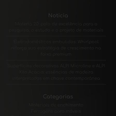
Noticia
Materia 2.0: polo de excelência para a
pesquisa, o estudo e o projeto de materiais
Eletrodomésticos embutidos: Whirlpool
reforça sua estratégia de crescimento na
faixa premium
Superfícies decorativas ALPI Microline e ALPI
Xilo Acacia: essências de madeira
interpretadas em chave contemporânea
Categorias
Materiais de enchimento
Ferragens para móveis