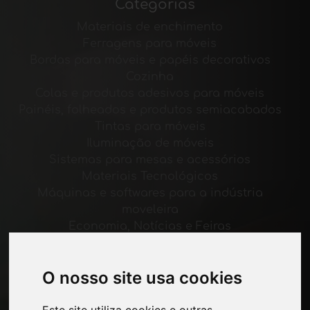
Categorias
Materiais de enchimento
Ferragens para móveis
Bordas para móveis e papéis decorativos
Cozinha
Colas e produtos adesivos para móveis
Painéis, folheados e produtos semiacabados
Tintas para móveis
Iluminação de móveis
Sistemas para mesas e acessórios
Materiais Tecnológicos
Máquinas e softwares para a indústria
moveleira
Economia, Notícias e Feiras
Páginas
O nosso site usa cookies
Quem nos somos
Intervalo-comercial