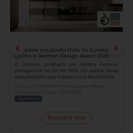
A parede equipada Hide da Eureka
O
ganha o German Design Award 2026
e
D
O sistema, projetado por Andrea Federici,
P
protagonista na SICAM 2025 em quatro novas
g
interpretações que realçam a sua flexibilidade
d
Categoria:
Perfis decorativos para móveis
C
Data de publicação:
03/12/2025
s
:
Eureka srl
D
Descubra mais