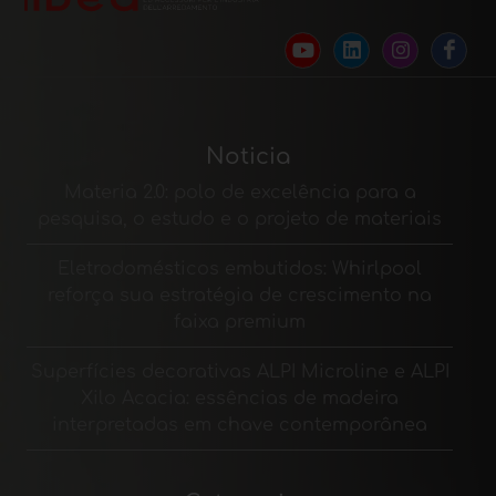
Noticia
Materia 2.0: polo de excelência para a
pesquisa, o estudo e o projeto de materiais
Eletrodomésticos embutidos: Whirlpool
reforça sua estratégia de crescimento na
faixa premium
Superfícies decorativas ALPI Microline e ALPI
Xilo Acacia: essências de madeira
interpretadas em chave contemporânea