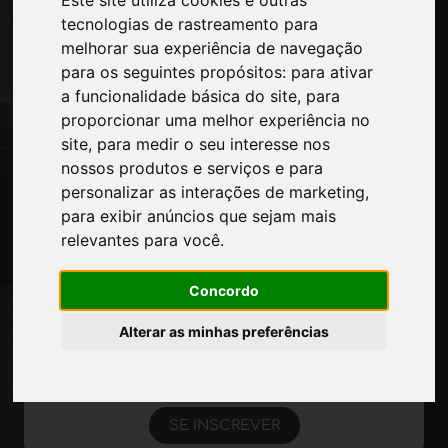
Este site utiliza cookies e outras
Contatos
tecnologias de rastreamento para
Exposicoes
melhorar sua experiência de navegação
Journal
para os seguintes propósitos:
para ativar
Apresente-se
a funcionalidade básica do site
,
para
Privacidade
proporcionar uma melhor experiência no
Mapa do site
site
,
para medir o seu interesse nos
nossos produtos e serviços e para
personalizar as interações de marketing
,
para exibir anúncios que sejam mais
Mantenha-se atualizado
relevantes para você
.
Não perca as últimas notícias do setor,
notícias sobre empresas, produtos,
Concordo
tecnologias inovadoras e feiras de
negócios. Assine a newsletter!
Alterar as minhas preferências
SE INSCREVER