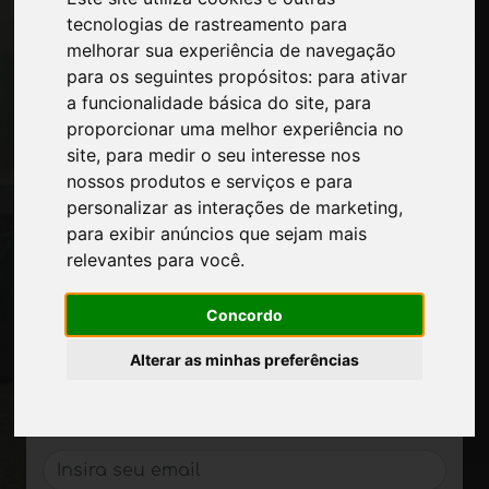
Páginas
tecnologias de rastreamento para
Quem nos somos
melhorar sua experiência de navegação
Intervalo-comercial
para os seguintes propósitos:
para ativar
Contatos
a funcionalidade básica do site
,
para
Exposicoes
proporcionar uma melhor experiência no
Journal
site
,
para medir o seu interesse nos
Apresente-se
nossos produtos e serviços e para
Privacidade
personalizar as interações de marketing
,
Mapa do site
para exibir anúncios que sejam mais
relevantes para você
.
Mantenha-se atualizado
Concordo
Não perca as últimas notícias do setor,
Alterar as minhas preferências
notícias sobre empresas, produtos,
tecnologias inovadoras e feiras de
negócios. Assine a newsletter!