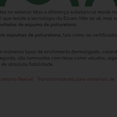
s no exterior. Mas a diferença substancial reside n
aí que reside a tecnologia da Elcam. Não se vê, mas s
mofadas de espuma de poliuretano
.
 de
espumas de poliuretano
, tais como as certificada
m inúmeros tipos de enchimento (termoligado, caland
m seguida, são laminadas com telas como veludos, alg
 de absoluta fiabilidade.
retano flexível
Transformadores para materiais de