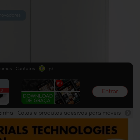
somos
Contatos
pt
Entrar
zinha
Colas e produtos adesivos para móveis
Pain