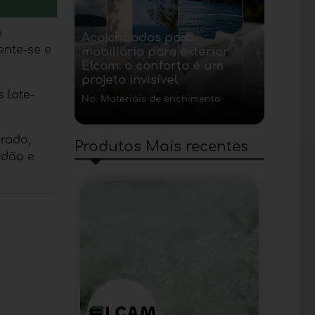
o
Acolchoados para
ente-se e
mobiliário para exterior
Elcam: o conforto é um
projeto invisível
s late-
No: Materiais de enchimento
rado,
Produtos Mais recentes
odão e