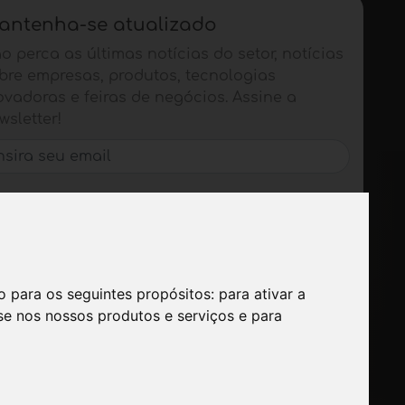
antenha-se atualizado
o perca as últimas notícias do setor, notícias
bre empresas, produtos, tecnologias
ovadoras e feiras de negócios. Assine a
wsletter!
SE INSCREVER
ão para os seguintes propósitos:
para ativar a
se nos nossos produtos e serviços e para