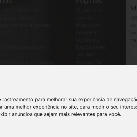
rias
Páginas
M
s de enchimento
Quem nos
s para móveis
somos
Nã
ara móveis e papéis
Intervalo-
so
vos
comercial
in
Contatos
ne
produtos adesivos
Exposicoes
eis
Journal
 folheados e produtos
Apresente-
bados
se
ara móveis
Privacidade
ão de móveis
Mapa do
 para mesas e
site
os
 de rastreamento para melhorar sua experiência de navegaç
s Tecnológicos
r uma melhor experiência no site
,
para medir o seu interes
 e softwares para a
exibir anúncios que sejam mais relevantes para você
.
a moveleira
, Notícias e Feiras