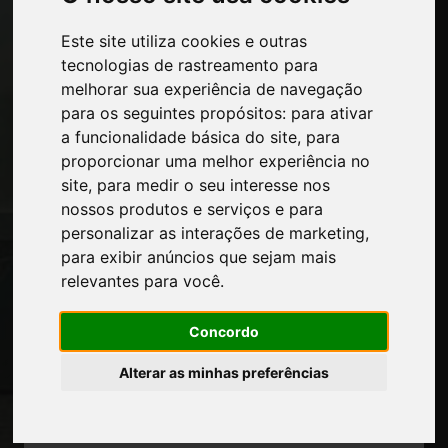
Este site utiliza cookies e outras
Páginas
tecnologias de rastreamento para
Quem nos somos
melhorar sua experiência de navegação
Intervalo-comercial
para os seguintes propósitos:
para ativar
Contatos
a funcionalidade básica do site
,
para
Exposicoes
proporcionar uma melhor experiência no
Journal
site
,
para medir o seu interesse nos
Apresente-se
nossos produtos e serviços e para
Privacidade
personalizar as interações de marketing
,
Mapa do site
para exibir anúncios que sejam mais
relevantes para você
.
Concordo
Mantenha-se atualizado
Não perca as últimas notícias do setor,
Alterar as minhas preferências
notícias sobre empresas, produtos,
tecnologias inovadoras e feiras de
negócios. Assine a newsletter!