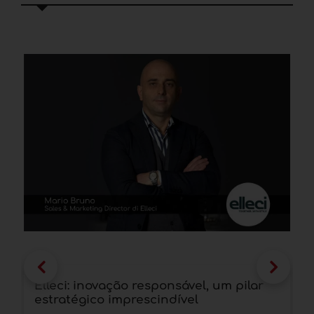
Elleci: inovação responsável, um pilar
A
estratégico imprescindível
a