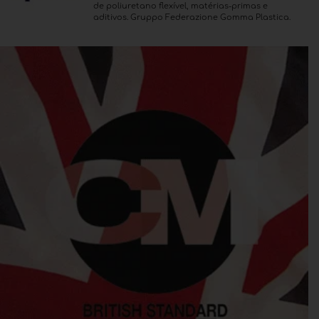
de poliuretano flexível, matérias-primas e
aditivos. Gruppo Federazione Gomma Plastica.