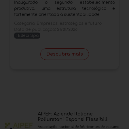
Inaugurado o segundo estabelecimento
A
produtivo, uma estrutura tecnológica e
m
fortemente orientada à sustentabilidade
e
Categoria:
Empresas: estratégias e futuro
C
Data de publicação:
21/01/2026
D
:
Elleci Spa
Descubra mais
AIPEF: Aziende Italiane
Poliuretani Espansi Flessibili.
Associação nacional de fabricantes de espuma