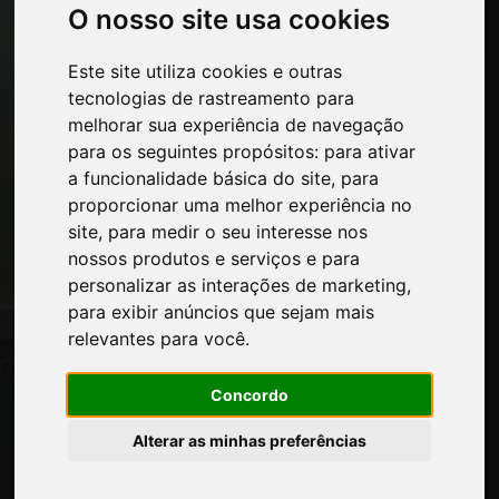
Máquinas e softwares para a indústria
O nosso site usa cookies
moveleira
Economia, Notícias e Feiras
Este site utiliza cookies e outras
tecnologias de rastreamento para
melhorar sua experiência de navegação
Páginas
para os seguintes propósitos:
para ativar
Quem nos somos
a funcionalidade básica do site
,
para
Intervalo-comercial
proporcionar uma melhor experiência no
Contatos
site
,
para medir o seu interesse nos
Exposicoes
nossos produtos e serviços e para
Journal
personalizar as interações de marketing
,
Apresente-se
para exibir anúncios que sejam mais
Privacidade
relevantes para você
.
Mapa do site
Concordo
Alterar as minhas preferências
Mantenha-se atualizado
Não perca as últimas notícias do setor,