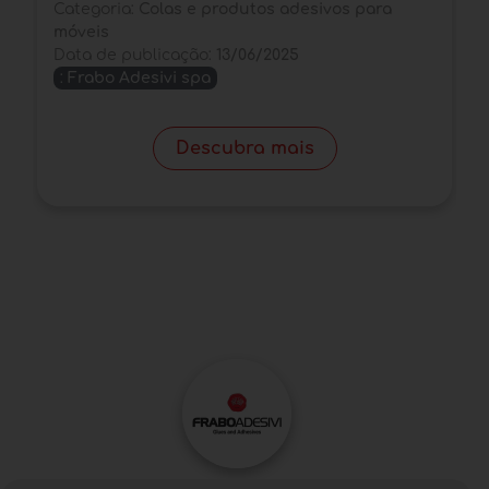
Categoria:
Colas e produtos adesivos para
móveis
C
Data de publicação:
13/06/2025
D
:
Frabo Adesivi spa
Descubra mais