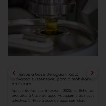
Adesivos à base de água Frabo:
E
inovação sustentável para o mobiliário
P
do futuro
t
Apresentados na interzum 2025, a linha de
U
produtos à base de água Aquagum e os novos
m
adesivos Cr-Free à base de água sem cloro
q
b