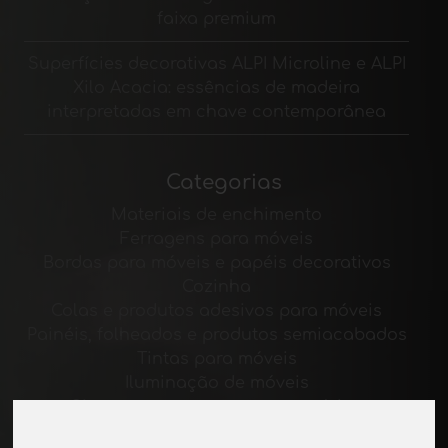
faixa premium
Superfícies decorativas ALPI Microline e ALPI
Xilo Acacia: essências de madeira
interpretadas em chave contemporânea
Categorias
Materiais de enchimento
Ferragens para móveis
Bordas para móveis e papéis decorativos
Cozinha
Colas e produtos adesivos para móveis
Painéis, folheados e produtos semiacabados
Tintas para móveis
Iluminação de móveis
Sistemas para mesas e acessórios
Materiais Tecnológicos